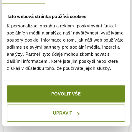
Tato webová stránka používá cookies
K personalizaci obsahu a reklam, poskytování funkcí
Kompletní průvodce
sociálních médií a analýze naší návštěvnosti využíváme
soubory cookie. Informace o tom, jak náš web používáte,
parkováním pro obyvatele s
sdílíme se svými partnery pro sociální média, inzerci a
trvalým pobytem v Brně
analýzy. Partneři tyto údaje mohou zkombinovat s
dalšími informacemi, které jste jim poskytli nebo které
získali v důsledku toho, že používáte jejich služby.
Parkování v Brně může být složité, zejména s
neustále se rozšiřujícími modrými zónami a novými
pravidly pro rezidenty. V tomto přehledném průvodci
se dozvíte, jak fungují jednotlivé zóny, kolik stojí
parkovací oprávnění, kde se dá parkovat zdarma a
POVOLIT VŠE
jaké výhody mají obyvatelé Brna s trvalým pobytem.
Perfektní start, pokud chcete v Brně parkovat bez
stresu.
UPRAVIT
Přečíst celý článek »